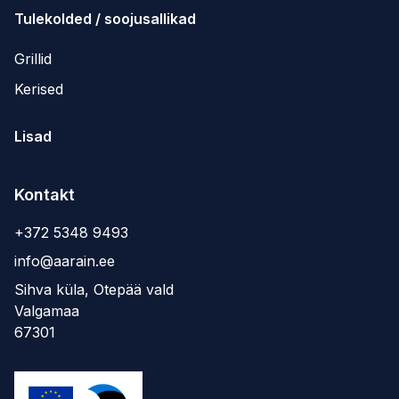
Tulekolded / soojusallikad
Grillid
Kerised
Lisad
Kontakt
+372 5348 9493
info@aarain.ee
Sihva küla, Otepää vald
Valgamaa
67301