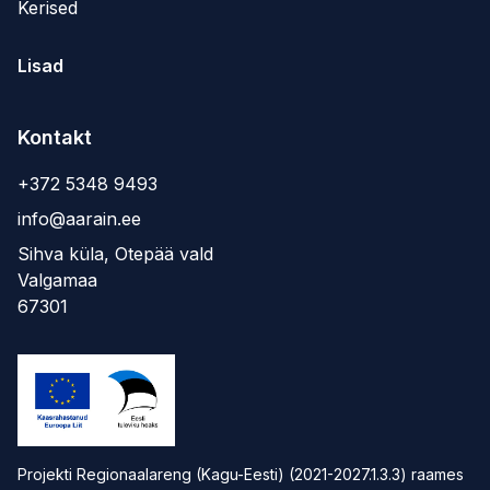
Kerised
Lisad
Kontakt
+372 5348 9493
info@aarain.ee
Sihva küla, Otepää vald
Valgamaa
67301
Projekti Regionaalareng (Kagu-Eesti) (2021-2027.1.3.3) raames